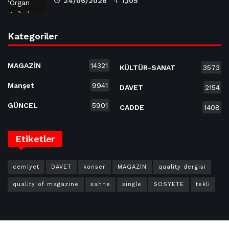
24/06/2026
1,105
Kategoriler
MAGAZİN
14321
KÜLTÜR-SANAT
3573
Manşet
9941
DAVET
2154
GÜNCEL
5901
CADDE
1408
Etiketler
cemiyet
DAVET
konser
MAGAZİN
quality dergisi
quality of magazine
sahne
single
SOSYETE
tekli