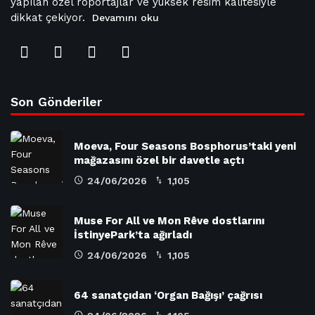
yapılan özel röportajlar ve yüksek resim kalitesiyle
dikkat çekiyor.
Devamını oku
Son Gönderiler
Moeva, Four Seasons Bosphorus’taki yeni
mağazasını özel bir davetle açtı
24/06/2026
1,105
Muse For All ve Mon Rêve dostlarını
İstinyePark’ta ağırladı
24/06/2026
1,105
64 sanatçıdan ‘Organ Bağışı’ çağrısı