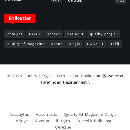
CADDE
1407
Etiketler
cemiyet
DAVET
konser
MAGAZİN
quality dergisi
quality of magazine
sahne
single
SOSYETE
tekli
© 2026 Quality Dergisi - Tüm Hakları Saklıdır ❤️
🚀 Weebpx
Tarafından Hazırlanmıştır.
Anasayfas
Hakkımızda
Quality Of Magazine Dergisi
Künye
Yazarlar
İletişim
Güvenlik Politikası
Çerezler