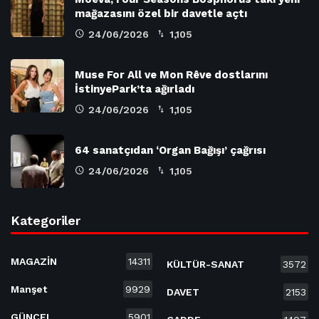
mağazasını özel bir davetle açtı
24/06/2026
1,105
Muse For All ve Mon Rêve dostlarını
İstinyePark’ta ağırladı
24/06/2026
1,105
64 sanatçıdan ‘Organ Bağışı’ çağrısı
24/06/2026
1,105
Kategoriler
MAGAZİN
14311
KÜLTÜR-SANAT
3572
Manşet
9929
DAVET
2153
GÜNCEL
5901