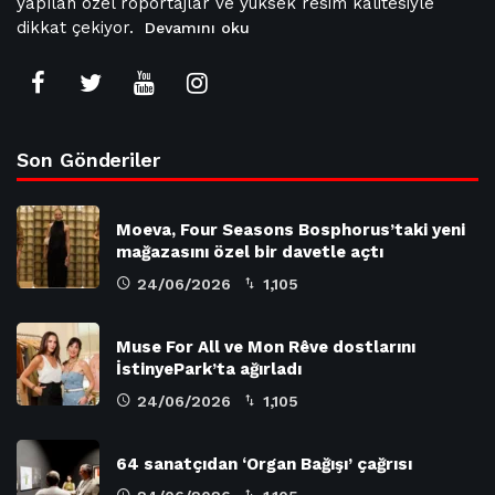
yapılan özel röportajlar ve yüksek resim kalitesiyle
dikkat çekiyor.
Devamını oku
Son Gönderiler
Moeva, Four Seasons Bosphorus’taki yeni
mağazasını özel bir davetle açtı
24/06/2026
1,105
Muse For All ve Mon Rêve dostlarını
İstinyePark’ta ağırladı
24/06/2026
1,105
64 sanatçıdan ‘Organ Bağışı’ çağrısı