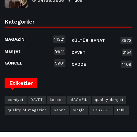
24/06/2026
1,105
Kategoriler
MAGAZİN
14321
KÜLTÜR-SANAT
3573
Manşet
9941
DAVET
2154
GÜNCEL
5901
CADDE
1408
Etiketler
cemiyet
DAVET
konser
MAGAZİN
quality dergisi
quality of magazine
sahne
single
SOSYETE
tekli