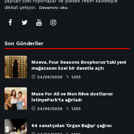
yapılan özel röportajlar ve yüksek resim kalitesiyle
dikkat çekiyor.
Devamını oku
Son Gönderiler
Moeva, Four Seasons Bosphorus’taki yeni
mağazasını özel bir davetle açtı
24/06/2026
1,105
Muse For All ve Mon Rêve dostlarını
İstinyePark’ta ağırladı
24/06/2026
1,105
64 sanatçıdan ‘Organ Bağışı’ çağrısı