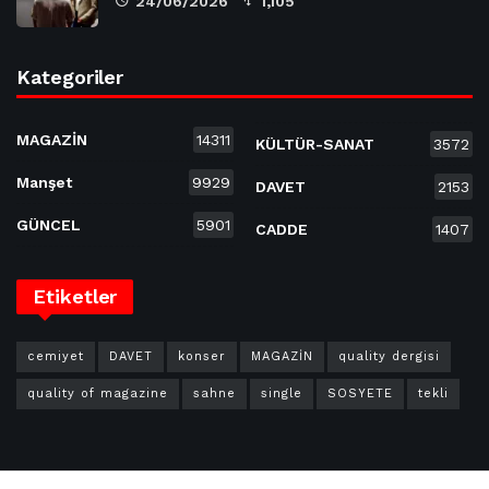
24/06/2026
1,105
Kategoriler
MAGAZİN
14311
KÜLTÜR-SANAT
3572
Manşet
9929
DAVET
2153
GÜNCEL
5901
CADDE
1407
Etiketler
cemiyet
DAVET
konser
MAGAZİN
quality dergisi
quality of magazine
sahne
single
SOSYETE
tekli