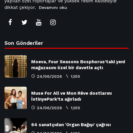
yapılan özel röportajlar ve yüksek resim kalitesiyle
dikkat çekiyor.
Devamını oku
Son Gönderiler
Moeva, Four Seasons Bosphorus’taki yeni
mağazasını özel bir davetle açtı
24/06/2026
1,105
Muse For All ve Mon Rêve dostlarını
İstinyePark’ta ağırladı
24/06/2026
1,105
64 sanatçıdan ‘Organ Bağışı’ çağrısı