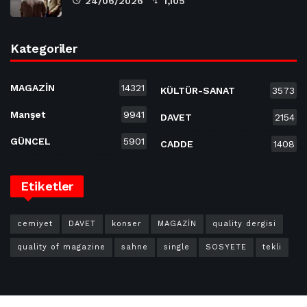
24/06/2026
1,105
Kategoriler
MAGAZİN
14321
KÜLTÜR-SANAT
3573
Manşet
9941
DAVET
2154
GÜNCEL
5901
CADDE
1408
Etiketler
cemiyet
DAVET
konser
MAGAZİN
quality dergisi
quality of magazine
sahne
single
SOSYETE
tekli