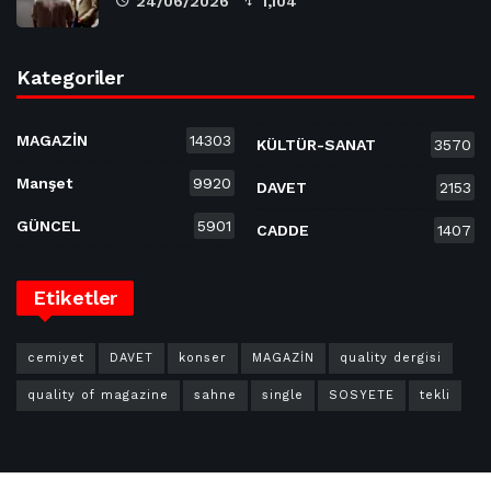
24/06/2026
1,104
Kategoriler
MAGAZİN
14303
KÜLTÜR-SANAT
3570
Manşet
9920
DAVET
2153
GÜNCEL
5901
CADDE
1407
Etiketler
cemiyet
DAVET
konser
MAGAZİN
quality dergisi
quality of magazine
sahne
single
SOSYETE
tekli