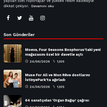
yapılan özel röportajlar ve yüksek resim kalitesiyle
dikkat çekiyor.
Devamını oku
Son Gönderiler
Moeva, Four Seasons Bosphorus’taki yeni
mağazasını özel bir davetle açtı
24/06/2026
1,105
Muse For All ve Mon Rêve dostlarını
İstinyePark’ta ağırladı
24/06/2026
1,105
64 sanatçıdan ‘Organ Bağışı’ çağrısı