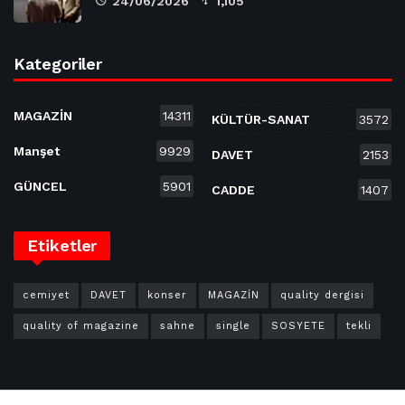
24/06/2026
1,105
Kategoriler
MAGAZİN
14311
KÜLTÜR-SANAT
3572
Manşet
9929
DAVET
2153
GÜNCEL
5901
CADDE
1407
Etiketler
cemiyet
DAVET
konser
MAGAZİN
quality dergisi
quality of magazine
sahne
single
SOSYETE
tekli