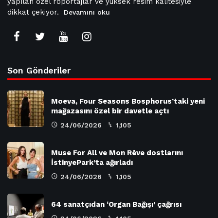
yapılan özel röportajlar ve yüksek resim kalitesiyle
dikkat çekiyor.
Devamını oku
Son Gönderiler
Moeva, Four Seasons Bosphorus’taki yeni
mağazasını özel bir davetle açtı
24/06/2026
1,105
Muse For All ve Mon Rêve dostlarını
İstinyePark’ta ağırladı
24/06/2026
1,105
64 sanatçıdan ‘Organ Bağışı’ çağrısı