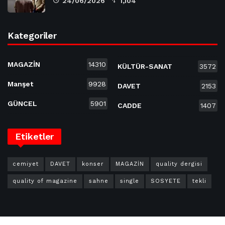
24/06/2026
1,104
Kategoriler
MAGAZİN
14310
KÜLTÜR-SANAT
3572
Manşet
9928
DAVET
2153
GÜNCEL
5901
CADDE
1407
Etiketler
cemiyet
DAVET
konser
MAGAZİN
quality dergisi
quality of magazine
sahne
single
SOSYETE
tekli