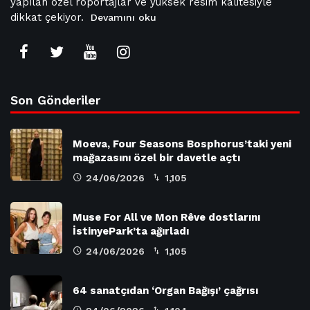
yapılan özel röportajlar ve yüksek resim kalitesiyle
dikkat çekiyor.
Devamını oku
Son Gönderiler
Moeva, Four Seasons Bosphorus’taki yeni
mağazasını özel bir davetle açtı
24/06/2026
1,105
Muse For All ve Mon Rêve dostlarını
İstinyePark’ta ağırladı
24/06/2026
1,105
64 sanatçıdan ‘Organ Bağışı’ çağrısı