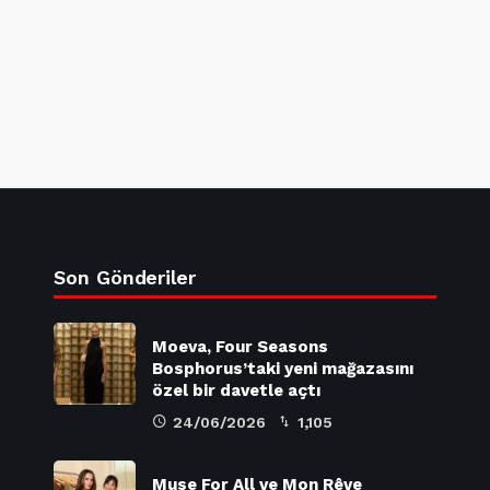
Son Gönderiler
Moeva, Four Seasons
Bosphorus’taki yeni mağazasını
özel bir davetle açtı
24/06/2026
1,105
Muse For All ve Mon Rêve