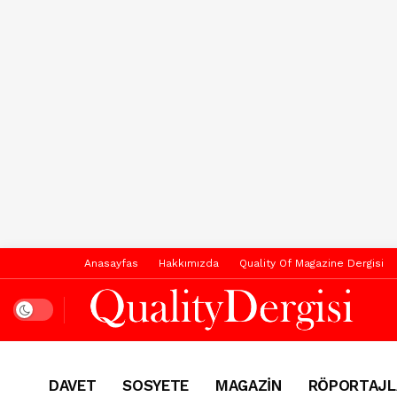
Anasayfas
Hakkımızda
Quality Of Magazine Dergisi
Dark mode
DAVET
SOSYETE
MAGAZİN
RÖPORTAJL