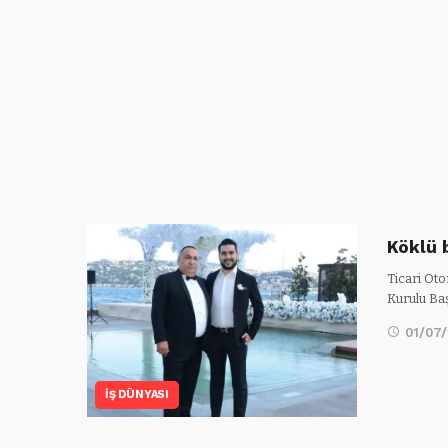
Köklü 
Ticari Ot
Kurulu Ba
01/07
İŞ DÜNYASI