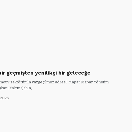
bir geçmişten yenilikçi bir geleceğe
omotiv sektörünün vazgeçilmez adresi: Mapar Mapar Yönetim
şkanı Yalçın Şahin,…
/2025