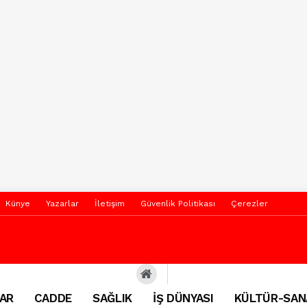
Künye
Yazarlar
İletişim
Güvenlik Politikası
Çerezler
AR
CADDE
SAĞLIK
İŞ DÜNYASI
KÜLTÜR-SAN