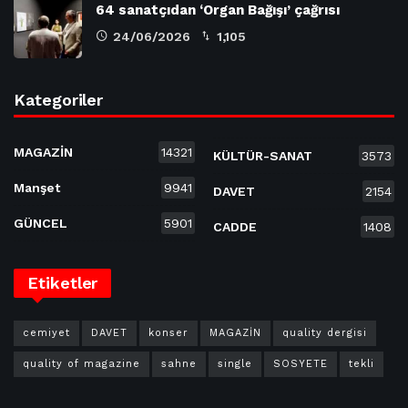
64 sanatçıdan ‘Organ Bağışı’ çağrısı
24/06/2026
1,105
Kategoriler
MAGAZİN
14321
KÜLTÜR-SANAT
3573
Manşet
9941
DAVET
2154
GÜNCEL
5901
CADDE
1408
Etiketler
cemiyet
DAVET
konser
MAGAZİN
quality dergisi
quality of magazine
sahne
single
SOSYETE
tekli