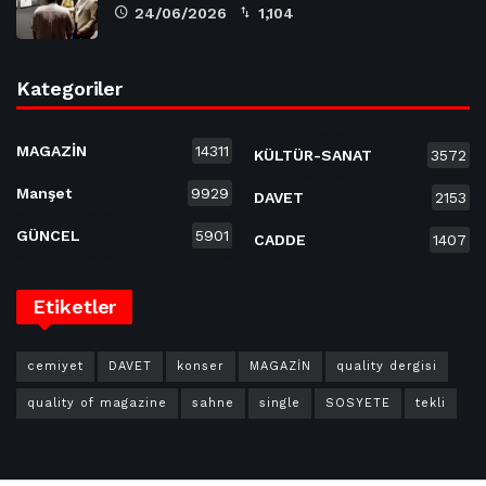
24/06/2026
1,104
Kategoriler
MAGAZİN
14311
KÜLTÜR-SANAT
3572
Manşet
9929
DAVET
2153
GÜNCEL
5901
CADDE
1407
Etiketler
cemiyet
DAVET
konser
MAGAZİN
quality dergisi
quality of magazine
sahne
single
SOSYETE
tekli