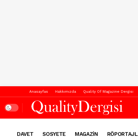
Anasayfas
Hakkımızda
Quality Of Magazine Dergisi
Dark mode
DAVET
SOSYETE
MAGAZİN
RÖPORTAJL