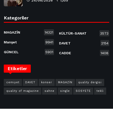
24/06/2026
1,105
Kategoriler
MAGAZİN
14321
KÜLTÜR-SANAT
3573
Manşet
9941
DAVET
2154
GÜNCEL
5901
CADDE
1408
Etiketler
cemiyet
DAVET
konser
MAGAZİN
quality dergisi
quality of magazine
sahne
single
SOSYETE
tekli