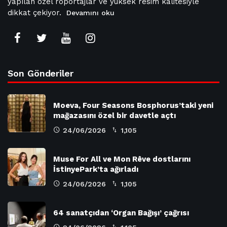
yapılan özel röportajlar ve yüksek resim kalitesiyle
dikkat çekiyor.
Devamını oku
Son Gönderiler
Moeva, Four Seasons Bosphorus’taki yeni
mağazasını özel bir davetle açtı
24/06/2026
1,105
Muse For All ve Mon Rêve dostlarını
İstinyePark’ta ağırladı
24/06/2026
1,105
64 sanatçıdan ‘Organ Bağışı’ çağrısı