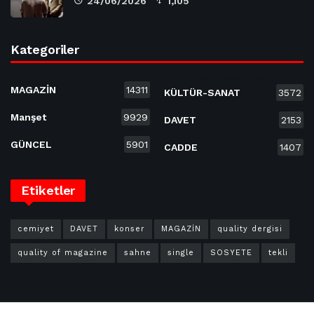
24/06/2026
1,105
Kategoriler
MAGAZİN
14311
KÜLTÜR-SANAT
3572
Manşet
9929
DAVET
2153
GÜNCEL
5901
CADDE
1407
Etiketler
cemiyet
DAVET
konser
MAGAZİN
quality dergisi
quality of magazine
sahne
single
SOSYETE
tekli