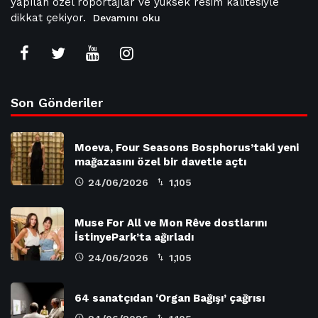
yapılan özel röportajlar ve yüksek resim kalitesiyle
dikkat çekiyor.
Devamını oku
Son Gönderiler
Moeva, Four Seasons Bosphorus’taki yeni
mağazasını özel bir davetle açtı
24/06/2026
1,105
Muse For All ve Mon Rêve dostlarını
İstinyePark’ta ağırladı
24/06/2026
1,105
64 sanatçıdan ‘Organ Bağışı’ çağrısı