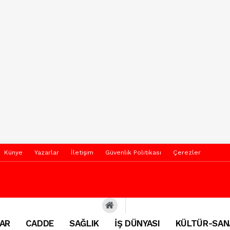
Künye
Yazarlar
İletişim
Güvenlik Politikası
Çerezler
AR
CADDE
SAĞLIK
İŞ DÜNYASI
KÜLTÜR-SAN