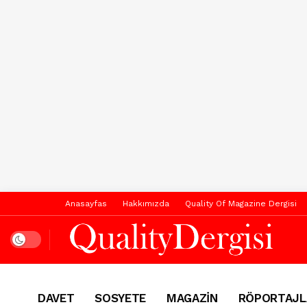
Anasayfas
Hakkımızda
Quality Of Magazine Dergisi
Dark mode
DAVET
SOSYETE
MAGAZİN
RÖPORTAJL