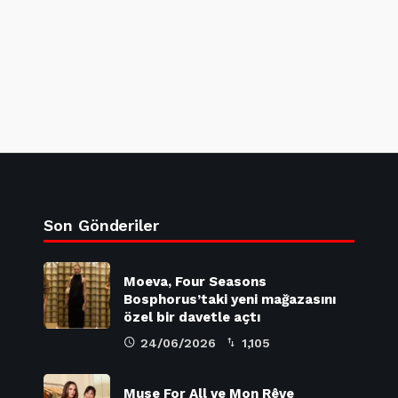
Son Gönderiler
Moeva, Four Seasons
Bosphorus’taki yeni mağazasını
özel bir davetle açtı
24/06/2026
1,105
Muse For All ve Mon Rêve