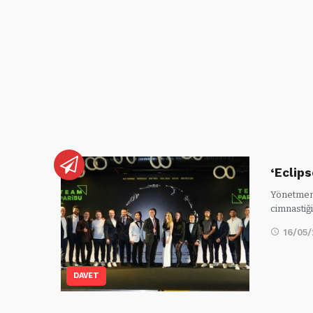
‘Eclips
Yönetmenl
cimnastiği
16/05
DAVET