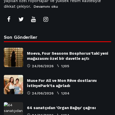
yapılan özel röportajlar ve yüksek resim kalitesiyle
dikkat çekiyor.
Devamını oku
Son Gönderiler
Moeva, Four Seasons Bosphorus’taki yeni
mağazasını özel bir davetle açtı
24/06/2026
1,105
Muse For All ve Mon Rêve dostlarını
İstinyePark’ta ağırladı
24/06/2026
1,104
64 sanatçıdan ‘Organ Bağışı’ çağrısı