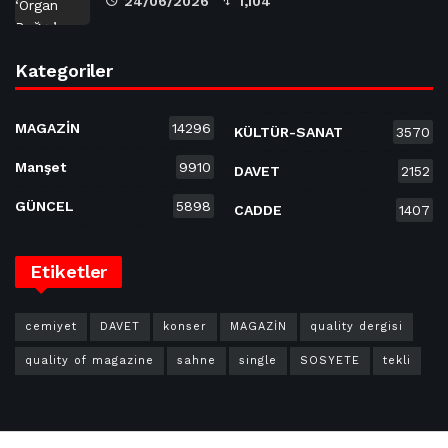
24/06/2026
1,104
Kategoriler
MAGAZİN
14296
KÜLTÜR-SANAT
3570
Manşet
9910
DAVET
2152
GÜNCEL
5898
CADDE
1407
Etiketler
cemiyet
DAVET
konser
MAGAZİN
quality dergisi
quality of magazine
sahne
single
SOSYETE
tekli