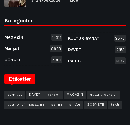
24/06/2026
1,105
Kategoriler
MAGAZİN
14311
KÜLTÜR-SANAT
3572
Manşet
9929
DAVET
2153
GÜNCEL
5901
CADDE
1407
Etiketler
cemiyet
DAVET
konser
MAGAZİN
quality dergisi
quality of magazine
sahne
single
SOSYETE
tekli