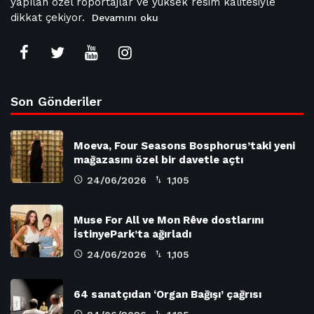
yapılan özel röportajlar ve yüksek resim kalitesiyle
dikkat çekiyor.
Devamını oku
Son Gönderiler
Moeva, Four Seasons Bosphorus’taki yeni
mağazasını özel bir davetle açtı
24/06/2026
1,105
Muse For All ve Mon Rêve dostlarını
İstinyePark’ta ağırladı
24/06/2026
1,105
64 sanatçıdan ‘Organ Bağışı’ çağrısı