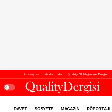
Anasayfas
Hakkımızda
Quality Of Magazine Dergisi
Dark mode
DAVET
SOSYETE
MAGAZİN
RÖPORTAJL