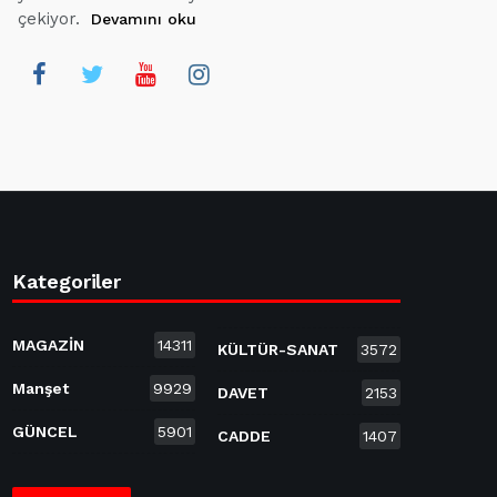
çekiyor.
Devamını oku
Kategoriler
MAGAZİN
14311
KÜLTÜR-SANAT
3572
Manşet
9929
DAVET
2153
GÜNCEL
5901
CADDE
1407