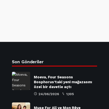
Son Gönderiler
Moeva, Four Seasons
Bosphorus’taki yeni mağazasını
özel bir davetle açtı
24/06/2026
1,105
Muse For All ve Mon Rêve