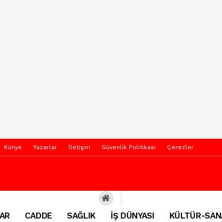
Künye
Yazarlar
İletişim
Güvenlik Politikası
Çerezler
AR
CADDE
SAĞLIK
İŞ DÜNYASI
KÜLTÜR-SAN