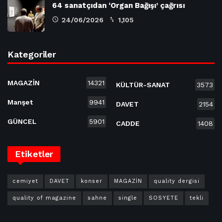
64 sanatçıdan ‘Organ Bağışı’ çağrısı
24/06/2026
1,105
Kategoriler
MAGAZİN
14321
KÜLTÜR-SANAT
3573
Manşet
9941
DAVET
2154
GÜNCEL
5901
CADDE
1408
Etiketler
cemiyet
DAVET
konser
MAGAZİN
quality dergisi
quality of magazine
sahne
single
SOSYETE
tekli