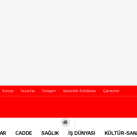
Künye
Yazarlar
İletişim
Güvenlik Politikası
Çerezler
AR
CADDE
SAĞLIK
İŞ DÜNYASI
KÜLTÜR-SAN