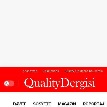
Anasayfas
Hakkımızda
Quality Of Magazine Dergisi
Dark mode
DAVET
SOSYETE
MAGAZİN
RÖPORTAJL