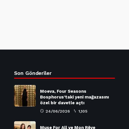
Son Gönderiler
Moeva, Four Seasons
Bosphorus’taki yeni mağazasını
özel bir davetle açtı
24/06/2026
1,105
Muse For All ve Mon Rêve