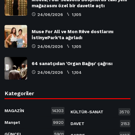
mağazasını özel bir davetle açtı
24/06/2026
1,105
Muse For All ve Mon Rêve dostlarını
İstinyePark’ta ağırladı
24/06/2026
1,105
64 sanatçıdan ‘Organ Bağışı’ çağrısı
24/06/2026
1,104
Kategoriler
MAGAZİN
14303
KÜLTÜR-SANAT
3570
Manşet
9920
DAVET
2153
GÜNCEL
5901