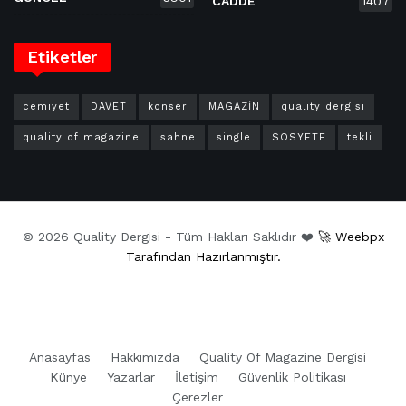
CADDE
1407
Etiketler
cemiyet
DAVET
konser
MAGAZİN
quality dergisi
quality of magazine
sahne
single
SOSYETE
tekli
© 2026 Quality Dergisi - Tüm Hakları Saklıdır ❤️
🚀 Weebpx
Tarafından Hazırlanmıştır.
Anasayfas
Hakkımızda
Quality Of Magazine Dergisi
Künye
Yazarlar
İletişim
Güvenlik Politikası
Çerezler