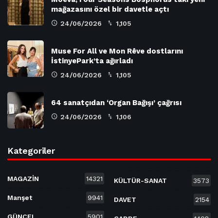
mağazasını özel bir davetle açtı
24/06/2026
1,105
Muse For All ve Mon Rêve dostlarını
İstinyePark’ta ağırladı
24/06/2026
1,105
64 sanatçıdan ‘Organ Bağışı’ çağrısı
24/06/2026
1,106
Kategoriler
MAGAZİN
14321
KÜLTÜR-SANAT
3573
Manşet
9941
DAVET
2154
GÜNCEL
5901