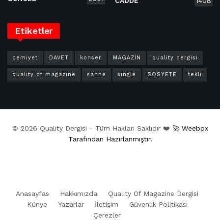
CADDE
1408
Etiketler
cemiyet
DAVET
konser
MAGAZİN
quality dergisi
quality of magazine
sahne
single
SOSYETE
tekli
© 2026 Quality Dergisi - Tüm Hakları Saklıdır ❤️
🚀 Weebpx
Tarafından Hazırlanmıştır.
Anasayfas
Hakkımızda
Quality Of Magazine Dergisi
Künye
Yazarlar
İletişim
Güvenlik Politikası
Çerezler