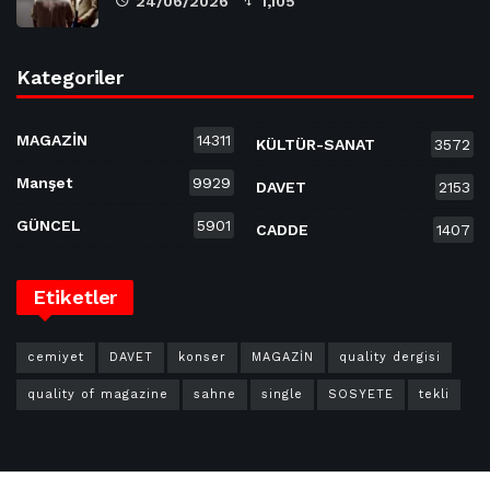
24/06/2026
1,105
Kategoriler
MAGAZİN
14311
KÜLTÜR-SANAT
3572
Manşet
9929
DAVET
2153
GÜNCEL
5901
CADDE
1407
Etiketler
cemiyet
DAVET
konser
MAGAZİN
quality dergisi
quality of magazine
sahne
single
SOSYETE
tekli