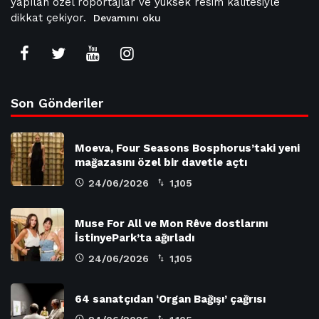
yapılan özel röportajlar ve yüksek resim kalitesiyle
dikkat çekiyor.
Devamını oku
Son Gönderiler
Moeva, Four Seasons Bosphorus’taki yeni
mağazasını özel bir davetle açtı
24/06/2026
1,105
Muse For All ve Mon Rêve dostlarını
İstinyePark’ta ağırladı
24/06/2026
1,105
64 sanatçıdan ‘Organ Bağışı’ çağrısı