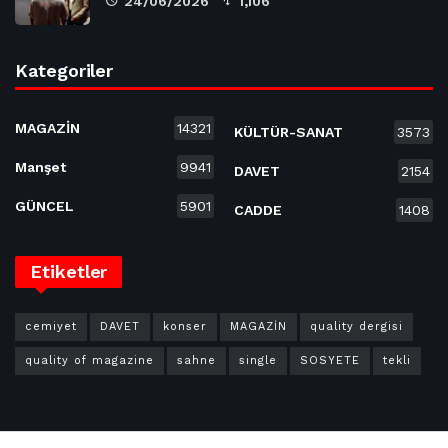
24/06/2026
1,106
Kategoriler
MAGAZİN
14321
KÜLTÜR-SANAT
3573
Manşet
9941
DAVET
2154
GÜNCEL
5901
CADDE
1408
Etiketler
cemiyet
DAVET
konser
MAGAZİN
quality dergisi
quality of magazine
sahne
single
SOSYETE
tekli