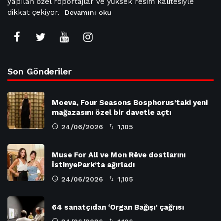
yapılan özel röportajlar ve yüksek resim kalitesiyle
dikkat çekiyor.
Devamını oku
Son Gönderiler
Moeva, Four Seasons Bosphorus’taki yeni
mağazasını özel bir davetle açtı
24/06/2026
1,105
Muse For All ve Mon Rêve dostlarını
İstinyePark’ta ağırladı
24/06/2026
1,105
64 sanatçıdan ‘Organ Bağışı’ çağrısı