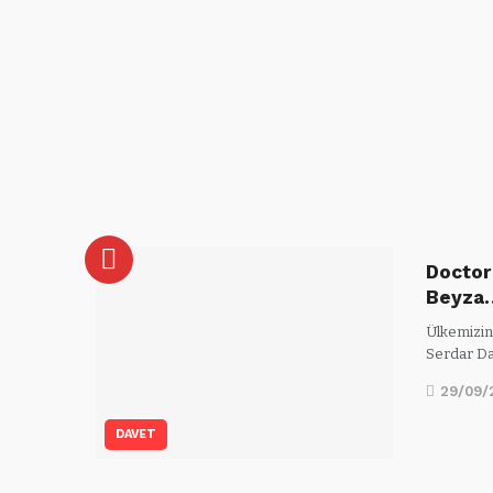
Doctor
Beyza
Ülkemizin
Serdar D
29/09/
DAVET