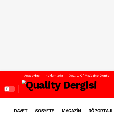
Anasayfas
Hakkımızda
Quality Of Magazine Dergisi
Dark mode
DAVET
SOSYETE
MAGAZİN
RÖPORTAJL