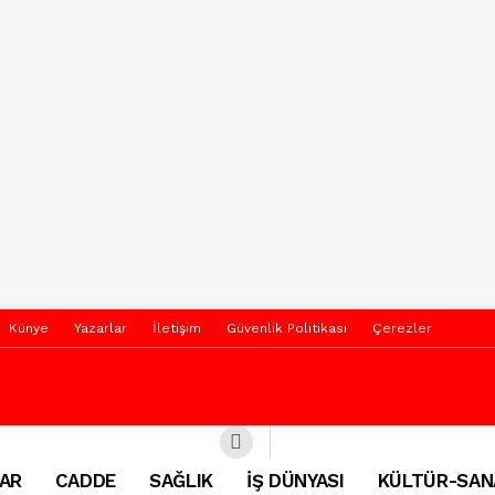
Künye
Yazarlar
İletişim
Güvenlik Politikası
Çerezler
AR
CADDE
SAĞLIK
İŞ DÜNYASI
KÜLTÜR-SAN