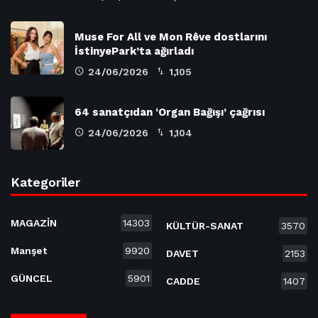
Muse For All ve Mon Rêve dostlarını
İstinyePark’ta ağırladı
24/06/2026
1,105
64 sanatçıdan ‘Organ Bağışı’ çağrısı
24/06/2026
1,104
Kategoriler
MAGAZİN
14303
KÜLTÜR-SANAT
3570
Manşet
9920
DAVET
2153
GÜNCEL
5901
CADDE
1407