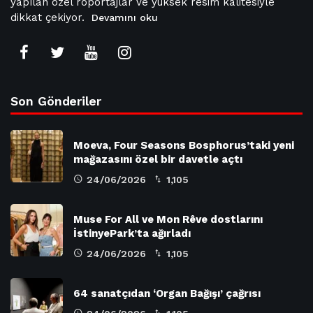
yapılan özel röportajlar ve yüksek resim kalitesiyle
dikkat çekiyor.
Devamını oku
Son Gönderiler
Moeva, Four Seasons Bosphorus’taki yeni
mağazasını özel bir davetle açtı
24/06/2026
1,105
Muse For All ve Mon Rêve dostlarını
İstinyePark’ta ağırladı
24/06/2026
1,105
64 sanatçıdan ‘Organ Bağışı’ çağrısı