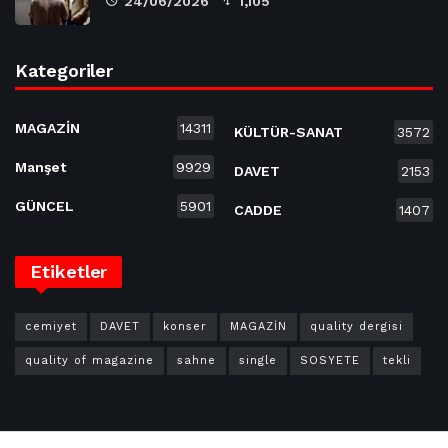
24/06/2026
1,105
Kategoriler
MAGAZİN
14311
KÜLTÜR-SANAT
3572
Manşet
9929
DAVET
2153
GÜNCEL
5901
CADDE
1407
Etiketler
cemiyet
DAVET
konser
MAGAZİN
quality dergisi
quality of magazine
sahne
single
SOSYETE
tekli