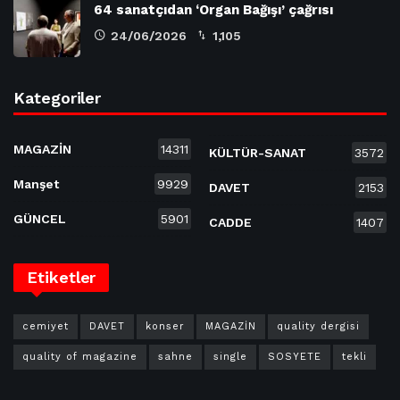
64 sanatçıdan ‘Organ Bağışı’ çağrısı
24/06/2026
1,105
Kategoriler
MAGAZİN
14311
KÜLTÜR-SANAT
3572
Manşet
9929
DAVET
2153
GÜNCEL
5901
CADDE
1407
Etiketler
cemiyet
DAVET
konser
MAGAZİN
quality dergisi
quality of magazine
sahne
single
SOSYETE
tekli