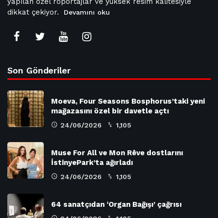
yapılan özel röportajlar ve yüksek resim kalitesiyle
dikkat çekiyor.
Devamını oku
Son Gönderiler
Moeva, Four Seasons Bosphorus’taki yeni
mağazasını özel bir davetle açtı
24/06/2026
1,105
Muse For All ve Mon Rêve dostlarını
İstinyePark’ta ağırladı
24/06/2026
1,105
64 sanatçıdan ‘Organ Bağışı’ çağrısı