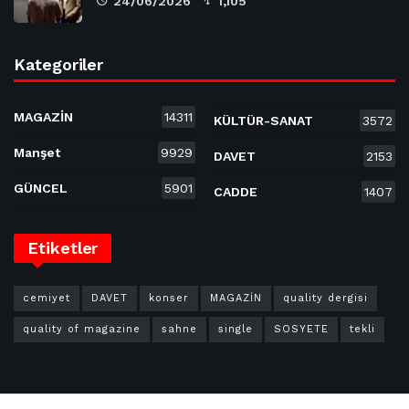
24/06/2026
1,105
Kategoriler
MAGAZİN
14311
KÜLTÜR-SANAT
3572
Manşet
9929
DAVET
2153
GÜNCEL
5901
CADDE
1407
Etiketler
cemiyet
DAVET
konser
MAGAZİN
quality dergisi
quality of magazine
sahne
single
SOSYETE
tekli