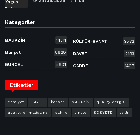
24/06/2026
1,105
Kategoriler
MAGAZİN
14311
KÜLTÜR-SANAT
3572
Manşet
9929
DAVET
2153
GÜNCEL
5901
CADDE
1407
Etiketler
cemiyet
DAVET
konser
MAGAZİN
quality dergisi
quality of magazine
sahne
single
SOSYETE
tekli