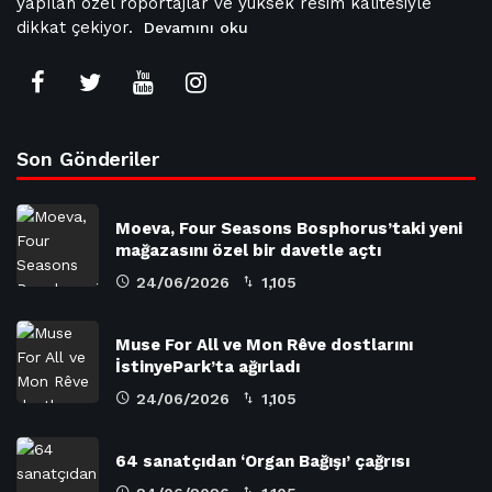
yapılan özel röportajlar ve yüksek resim kalitesiyle
dikkat çekiyor.
Devamını oku
Son Gönderiler
Moeva, Four Seasons Bosphorus’taki yeni
mağazasını özel bir davetle açtı
24/06/2026
1,105
Muse For All ve Mon Rêve dostlarını
İstinyePark’ta ağırladı
24/06/2026
1,105
64 sanatçıdan ‘Organ Bağışı’ çağrısı