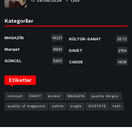
24/06/2026
1,105
Kategoriler
MAGAZİN
14321
KÜLTÜR-SANAT
3573
Manşet
9941
DAVET
2154
GÜNCEL
5901
CADDE
1408
Etiketler
cemiyet
DAVET
konser
MAGAZİN
quality dergisi
quality of magazine
sahne
single
SOSYETE
tekli