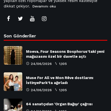
yapılan özel röportajlar ve yüksek resim kalitesiyle
dikkat çekiyor.
Devamını oku
Son Gönderiler
Moeva, Four Seasons Bosphorus’taki yeni
mağazasını özel bir davetle açtı
24/06/2026
1,105
Muse For All ve Mon Rêve dostlarını
İstinyePark’ta ağırladı
24/06/2026
1,105
64 sanatçıdan ‘Organ Bağışı’ çağrısı