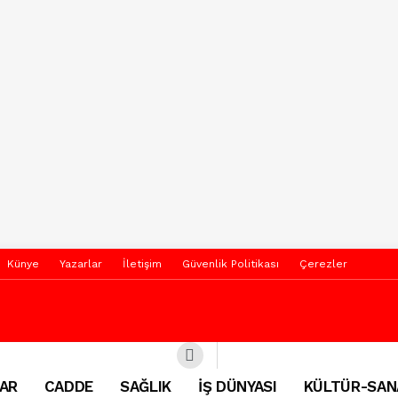
Künye
Yazarlar
İletişim
Güvenlik Politikası
Çerezler
AR
CADDE
SAĞLIK
İŞ DÜNYASI
KÜLTÜR-SAN