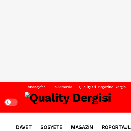
Anasayfas
Hakkımızda
Quality Of Magazine Dergisi
Dark mode
DAVET
SOSYETE
MAGAZİN
RÖPORTAJL