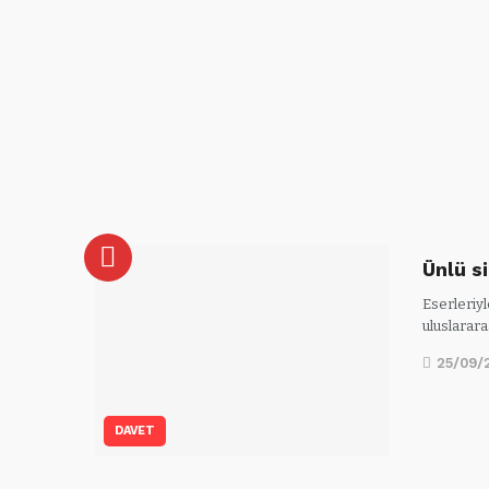
Ünlü s
Eserleriyl
uluslarar
25/09/
DAVET