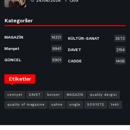
24/06/2026
1,105
Kategoriler
MAGAZİN
14321
KÜLTÜR-SANAT
3573
Manşet
9941
DAVET
2154
GÜNCEL
5901
CADDE
1408
Etiketler
cemiyet
DAVET
konser
MAGAZİN
quality dergisi
quality of magazine
sahne
single
SOSYETE
tekli