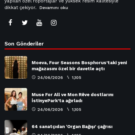
yapılan özel röportajlar ve yüksek resim kalitesiyle
dikkat çekiyor.
Devamını oku
Son Gönderiler
Moeva, Four Seasons Bosphorus’taki yeni
mağazasını özel bir davetle açtı
24/06/2026
1,105
Muse For All ve Mon Rêve dostlarını
İstinyePark’ta ağırladı
24/06/2026
1,105
64 sanatçıdan ‘Organ Bağışı’ çağrısı