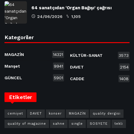
64 sanatçıdan ‘Organ Bağışı’ çağrısı
24/06/2026
1,105
Kategoriler
MAGAZİN
14321
KÜLTÜR-SANAT
3573
Manşet
9941
DAVET
2154
GÜNCEL
5901
CADDE
1408
Etiketler
cemiyet
DAVET
konser
MAGAZİN
quality dergisi
quality of magazine
sahne
single
SOSYETE
tekli