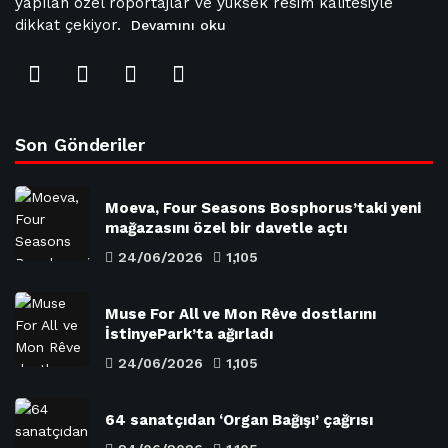
yapılan özel röportajlar ve yüksek resim kalitesiyle
dikkat çekiyor.
Devamını oku
Son Gönderiler
Moeva, Four Seasons Bosphorus’taki yeni
mağazasını özel bir davetle açtı
24/06/2026
1,105
Muse For All ve Mon Rêve dostlarını
İstinyePark’ta ağırladı
24/06/2026
1,105
64 sanatçıdan ‘Organ Bağışı’ çağrısı