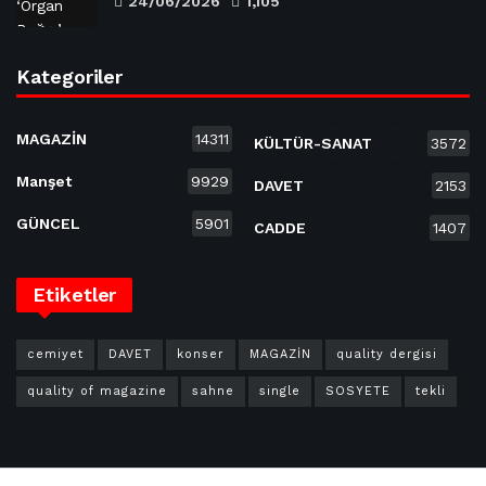
24/06/2026
1,105
Kategoriler
MAGAZİN
14311
KÜLTÜR-SANAT
3572
Manşet
9929
DAVET
2153
GÜNCEL
5901
CADDE
1407
Etiketler
cemiyet
DAVET
konser
MAGAZİN
quality dergisi
quality of magazine
sahne
single
SOSYETE
tekli