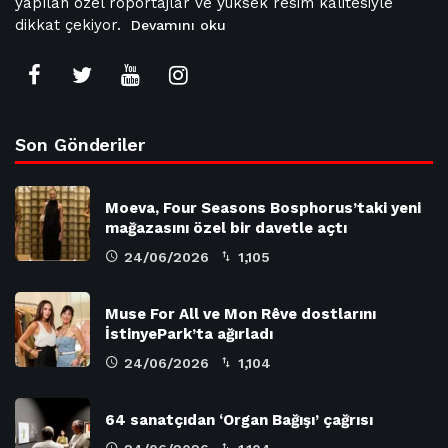
yapılan özel röportajlar ve yüksek resim kalitesiyle
dikkat çekiyor.
Devamını oku
Son Gönderiler
Moeva, Four Seasons Bosphorus’taki yeni
mağazasını özel bir davetle açtı
24/06/2026
1,105
Muse For All ve Mon Rêve dostlarını
İstinyePark’ta ağırladı
24/06/2026
1,104
64 sanatçıdan ‘Organ Bağışı’ çağrısı