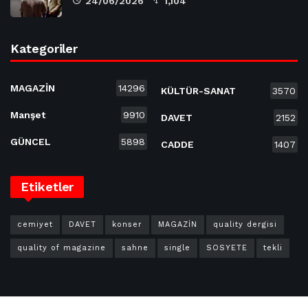
24/06/2026
1,104
Kategoriler
MAGAZİN
14296
KÜLTÜR-SANAT
3570
Manşet
9910
DAVET
2152
GÜNCEL
5898
CADDE
1407
Etiketler
cemiyet
DAVET
konser
MAGAZİN
quality dergisi
quality of magazine
sahne
single
SOSYETE
tekli