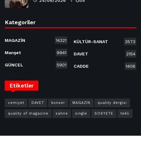
24/06/2026
1,105
Kategoriler
MAGAZİN
14321
KÜLTÜR-SANAT
3573
Manşet
9941
DAVET
2154
GÜNCEL
5901
CADDE
1408
Etiketler
cemiyet
DAVET
konser
MAGAZİN
quality dergisi
quality of magazine
sahne
single
SOSYETE
tekli