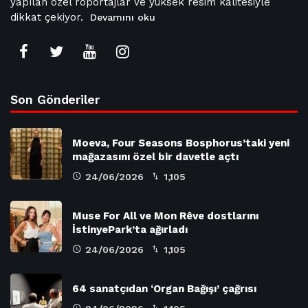
yapılan özel röportajlar ve yüksek resim kalitesiyle
dikkat çekiyor.
Devamını oku
Son Gönderiler
Moeva, Four Seasons Bosphorus’taki yeni
mağazasını özel bir davetle açtı
24/06/2026
1,105
Muse For All ve Mon Rêve dostlarını
İstinyePark’ta ağırladı
24/06/2026
1,105
64 sanatçıdan ‘Organ Bağışı’ çağrısı