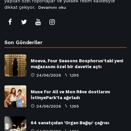
yapılan özel röportajlar ve yüksek resim kalitesiyle
dikkat çekiyor.
Devamını oku
Son Gönderiler
Moeva, Four Seasons Bosphorus’taki yeni
mağazasını özel bir davetle açtı
24/06/2026
1,105
Muse For All ve Mon Rêve dostlarını
İstinyePark’ta ağırladı
24/06/2026
1,105
64 sanatçıdan ‘Organ Bağışı’ çağrısı