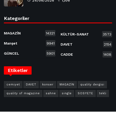
24/06/2026
1,106
Kategoriler
MAGAZİN
14321
KÜLTÜR-SANAT
3573
Manşet
9941
DAVET
2154
GÜNCEL
5901
CADDE
1408
Etiketler
cemiyet
DAVET
konser
MAGAZİN
quality dergisi
quality of magazine
sahne
single
SOSYETE
tekli