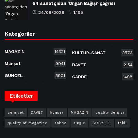
64 sanatçıdan ‘Organ Bağışı’ çağrısı
24/06/2026
1,105
Kategoriler
MAGAZİN
14321
KÜLTÜR-SANAT
3573
Manşet
9941
DAVET
2154
GÜNCEL
5901
CADDE
1408
Etiketler
cemiyet
DAVET
konser
MAGAZİN
quality dergisi
quality of magazine
sahne
single
SOSYETE
tekli