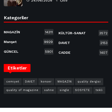
24/06/2026
1,105
Kategoriler
MAGAZİN
14311
KÜLTÜR-SANAT
3572
Manşet
9929
DAVET
2153
GÜNCEL
5901
CADDE
1407
Etiketler
cemiyet
DAVET
konser
MAGAZİN
quality dergisi
quality of magazine
sahne
single
SOSYETE
tekli