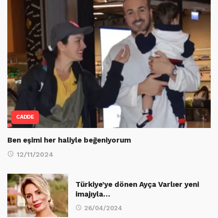
CADDE
Ben eşimi her haliyle beğeniyorum
12/11/2024
Türkiye’ye dönen Ayça Varlıer yeni
imajıyla…
26/04/2024