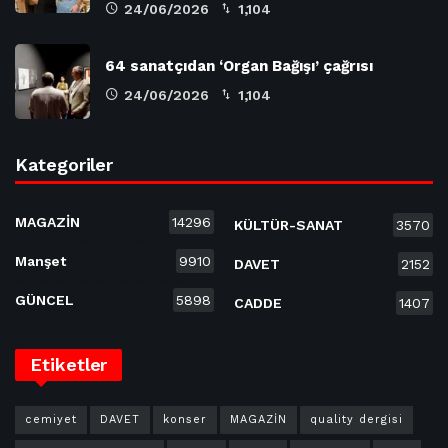
24/06/2026
1,104
64 sanatçıdan ‘Organ Bağışı’ çağrısı
24/06/2026
1,104
Kategoriler
MAGAZİN
14296
KÜLTÜR-SANAT
3570
Manşet
9910
DAVET
2152
GÜNCEL
5898
CADDE
1407
Etiketler
cemiyet
DAVET
konser
MAGAZİN
quality dergisi