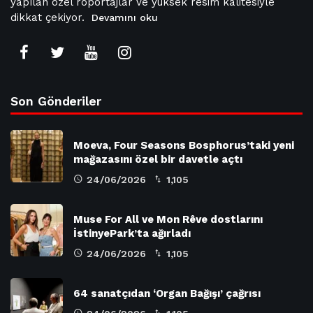
yapılan özel röportajlar ve yüksek resim kalitesiyle
dikkat çekiyor.
Devamını oku
Son Gönderiler
Moeva, Four Seasons Bosphorus’taki yeni
mağazasını özel bir davetle açtı
24/06/2026
1,105
Muse For All ve Mon Rêve dostlarını
İstinyePark’ta ağırladı
24/06/2026
1,105
64 sanatçıdan ‘Organ Bağışı’ çağrısı