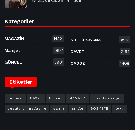
24/06/2026
1,105
Kategoriler
MAGAZİN
14321
KÜLTÜR-SANAT
3573
Manşet
9941
DAVET
2154
GÜNCEL
5901
CADDE
1408
Etiketler
cemiyet
DAVET
konser
MAGAZİN
quality dergisi
quality of magazine
sahne
single
SOSYETE
tekli