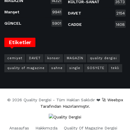
MAGAZİN
14321
KÜLTÜR-SANAT
3573
Manşet
9941
DAVET
2154
GÜNCEL
5901
CADDE
1408
Etiketler
cemiyet
DAVET
konser
MAGAZİN
quality dergisi
quality of magazine
sahne
single
SOSYETE
tekli
© 2026 Quality Dergisi - Tüm Hakları Saklıdır ❤️
🚀 Weebpx
Tarafından Hazırlanmıştır.
Anasayfas
Hakkımızda
Quality Of Magazine Dergisi