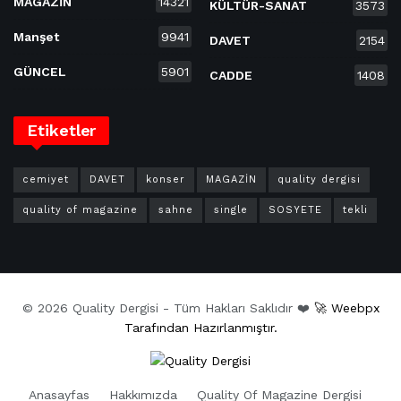
MAGAZİN
14321
KÜLTÜR-SANAT
3573
Manşet
9941
DAVET
2154
GÜNCEL
5901
CADDE
1408
Etiketler
cemiyet
DAVET
konser
MAGAZİN
quality dergisi
quality of magazine
sahne
single
SOSYETE
tekli
© 2026 Quality Dergisi - Tüm Hakları Saklıdır ❤️
🚀 Weebpx
Tarafından Hazırlanmıştır.
Anasayfas
Hakkımızda
Quality Of Magazine Dergisi