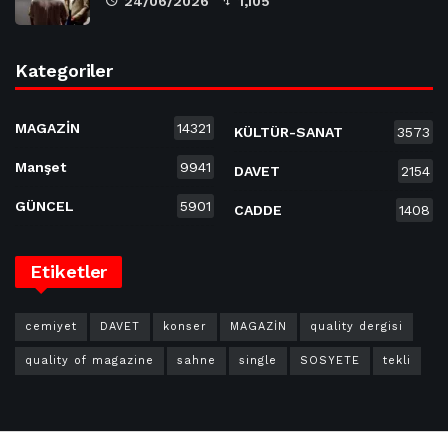
24/06/2026
1,105
Kategoriler
MAGAZİN
14321
KÜLTÜR-SANAT
3573
Manşet
9941
DAVET
2154
GÜNCEL
5901
CADDE
1408
Etiketler
cemiyet
DAVET
konser
MAGAZİN
quality dergisi
quality of magazine
sahne
single
SOSYETE
tekli