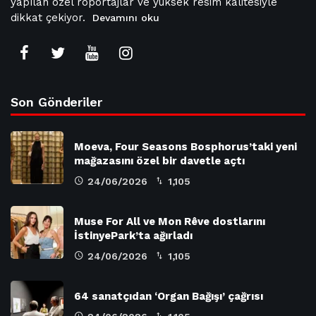
yapılan özel röportajlar ve yüksek resim kalitesiyle
dikkat çekiyor.
Devamını oku
Son Gönderiler
Moeva, Four Seasons Bosphorus’taki yeni
mağazasını özel bir davetle açtı
24/06/2026
1,105
Muse For All ve Mon Rêve dostlarını
İstinyePark’ta ağırladı
24/06/2026
1,105
64 sanatçıdan ‘Organ Bağışı’ çağrısı