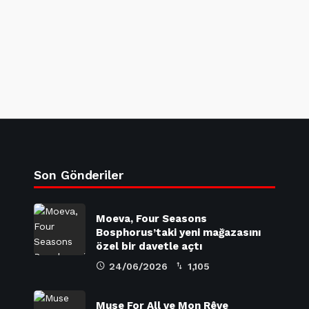
Son Gönderiler
Moeva, Four Seasons
Bosphorus’taki yeni mağazasını
özel bir davetle açtı
24/06/2026
1,105
Muse For All ve Mon Rêve