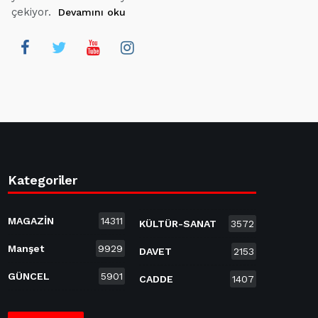
çekiyor.
Devamını oku
Kategoriler
MAGAZİN
14311
KÜLTÜR-SANAT
3572
Manşet
9929
DAVET
2153
GÜNCEL
5901
CADDE
1407