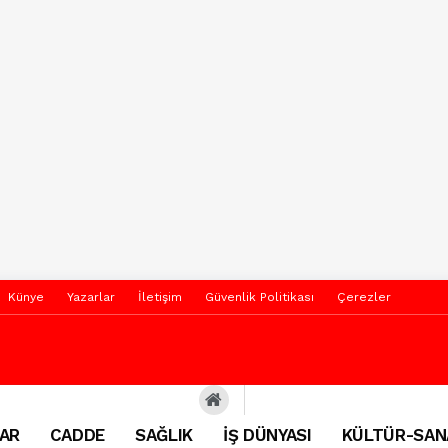
Künye
Yazarlar
İletişim
Güvenlik Politikası
Çerezler
AR
CADDE
SAĞLIK
İŞ DÜNYASI
KÜLTÜR-SAN