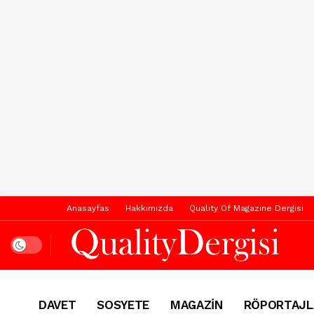
Anasayfas
Hakkımızda
Quality Of Magazine Dergisi
Dark mode
DAVET
SOSYETE
MAGAZİN
RÖPORTAJL