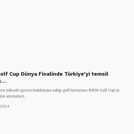
lf Cup Dünya Finalinde Türkiye’yi temsil
k…
en yüksek sporcu katılımına sahip golf turnuvası BMW Golf Cup’ın
iye elemeleri,…
/2024