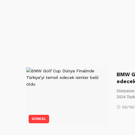
BMW Go
edece
Dünyanın 
2024 Türk
02/10
GÜNCEL