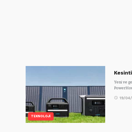
Kesint
Yeni ve ge
PowerHo
19/04
TEKNOLOJİ