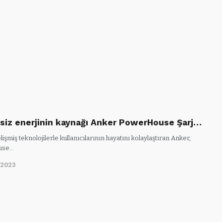
isiz enerjinin kaynağı Anker PowerHouse Şarj…
lişmiş teknolojilerle kullanıcılarının hayatını kolaylaştıran Anker,
use…
/2023