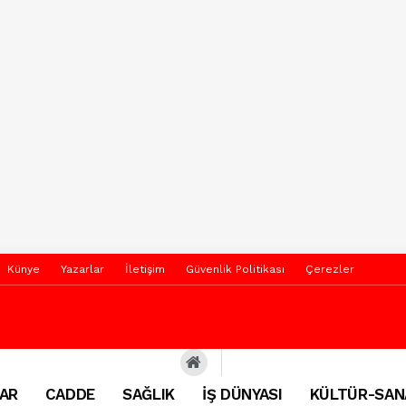
Künye
Yazarlar
İletişim
Güvenlik Politikası
Çerezler
AR
CADDE
SAĞLIK
İŞ DÜNYASI
KÜLTÜR-SAN