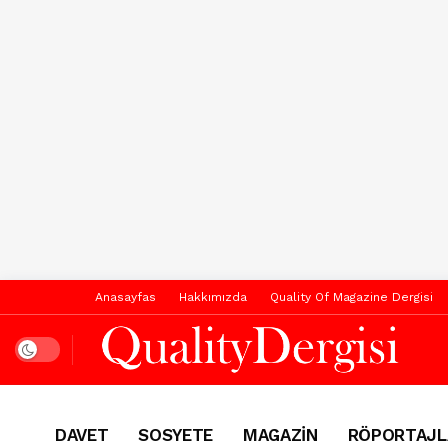
Anasayfas
Hakkımızda
Quality Of Magazine Dergisi
Dark mode
DAVET
SOSYETE
MAGAZİN
RÖPORTAJL