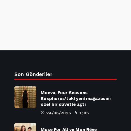
Son Gönderiler
Moeva, Four Seasons
Bosphorus’taki yeni mağazasını
özel bir davetle açtı
24/06/2026
1,105
Muse For All ve Mon Rêve