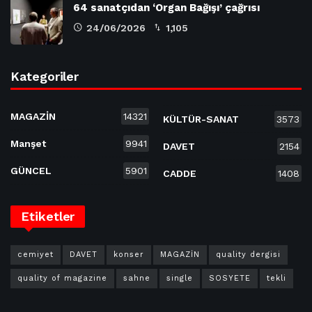
64 sanatçıdan ‘Organ Bağışı’ çağrısı
24/06/2026
1,105
Kategoriler
MAGAZİN
14321
KÜLTÜR-SANAT
3573
Manşet
9941
DAVET
2154
GÜNCEL
5901
CADDE
1408
Etiketler
cemiyet
DAVET
konser
MAGAZİN
quality dergisi
quality of magazine
sahne
single
SOSYETE
tekli