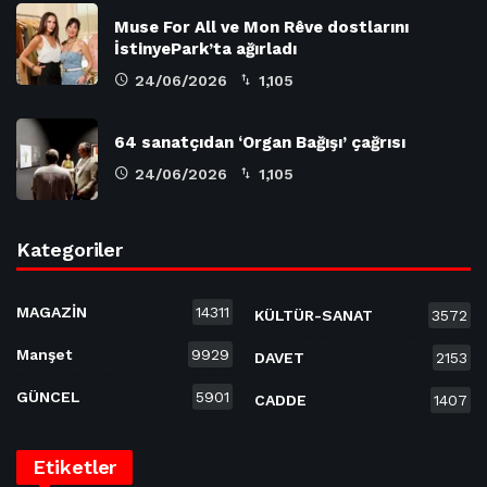
Muse For All ve Mon Rêve dostlarını
İstinyePark’ta ağırladı
24/06/2026
1,105
64 sanatçıdan ‘Organ Bağışı’ çağrısı
24/06/2026
1,105
Kategoriler
MAGAZİN
14311
KÜLTÜR-SANAT
3572
Manşet
9929
DAVET
2153
GÜNCEL
5901
CADDE
1407
Etiketler