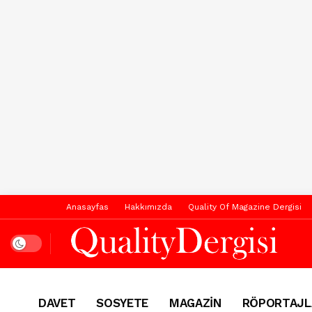
Anasayfas
Hakkımızda
Quality Of Magazine Dergisi
Dark mode
DAVET
SOSYETE
MAGAZİN
RÖPORTAJL