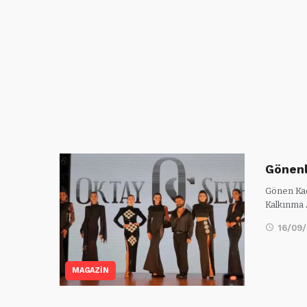
Gönenl
Gönen Kad
Kalkınma 
16/09
MAGAZİN