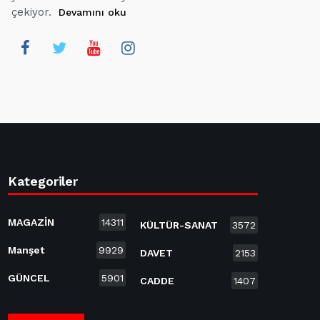
çekiyor.
Devamını oku
Kategoriler
MAGAZİN
14311
KÜLTÜR-SANAT
3572
Manşet
9929
DAVET
2153
GÜNCEL
5901
CADDE
1407