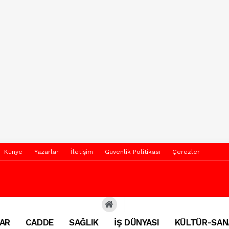
Künye
Yazarlar
İletişim
Güvenlik Politikası
Çerezler
AR
CADDE
SAĞLIK
İŞ DÜNYASI
KÜLTÜR-SAN