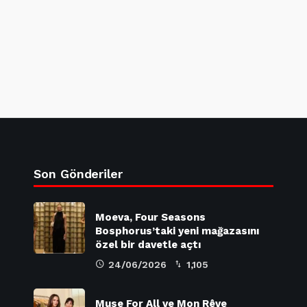
Son Gönderiler
Moeva, Four Seasons
Bosphorus’taki yeni mağazasını
özel bir davetle açtı
24/06/2026
1,105
Muse For All ve Mon Rêve